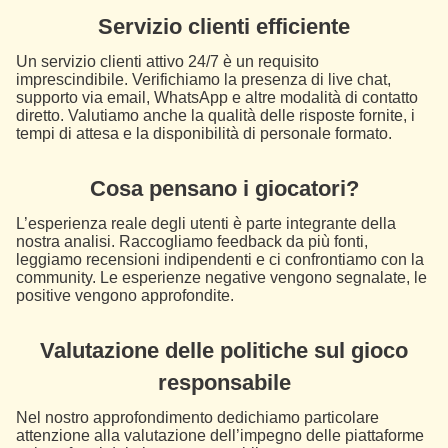
Servizio clienti efficiente
Un servizio clienti attivo 24/7 è un requisito
imprescindibile. Verifichiamo la presenza di live chat,
supporto via email, WhatsApp e altre modalità di contatto
diretto. Valutiamo anche la qualità delle risposte fornite, i
tempi di attesa e la disponibilità di personale formato.
Cosa pensano i giocatori?
L’esperienza reale degli utenti è parte integrante della
nostra analisi. Raccogliamo feedback da più fonti,
leggiamo recensioni indipendenti e ci confrontiamo con la
community. Le esperienze negative vengono segnalate, le
positive vengono approfondite.
Valutazione delle politiche sul gioco
responsabile
Nel nostro approfondimento dedichiamo particolare
attenzione alla valutazione dell’impegno delle piattaforme