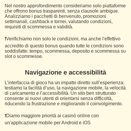
Nel nostro approfondimento consideriamo solo piattaforme
che offrono bonus trasparenti, senza clausole ambigue.
Analizziamo i pacchetti di benvenuto, promozioni
settimanali, cashback e tornei, valutando condizioni,
requisiti di scommessa e validità.
❗Verifichiamo non solo le condizioni, ma anche l'effettivo
accredito di questo bonus quando tutte le condizioni sono
soddisfatte: tempo, scommessa, deposito e scommessa su
slot o scommesse.
Navigazione e accessibilità
L’interfaccia di gioco ha un impatto diretto sull’esperienza:
testiamo la facilità d’uso, la navigazione mobile, la velocità
di caricamento e l’accessibilità. Un sito ben strutturato
consente ai nuovi utenti di orientarsi senza difficoltà,
riducendo la frustrazione e migliorando il coinvolgimento.
❗Diamo maggiore priorità ai casinò online con
un'applicazione mobile per Android e iOS