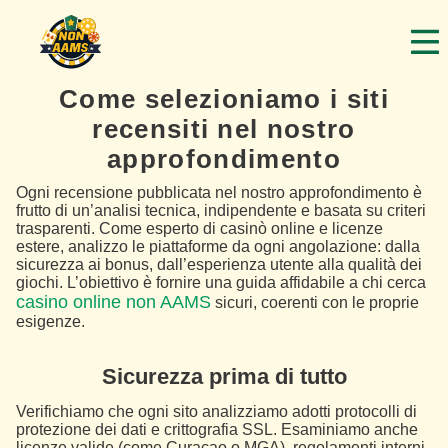
Come selezioniamo i siti
recensiti nel nostro
approfondimento
Ogni recensione pubblicata nel nostro approfondimento è
frutto di un’analisi tecnica, indipendente e basata su criteri
trasparenti. Come esperto di casinò online e licenze
estere, analizzo le piattaforme da ogni angolazione: dalla
sicurezza ai bonus, dall’esperienza utente alla qualità dei
giochi. L’obiettivo è fornire una guida affidabile a chi cerca
casino online non AAMS
sicuri, coerenti con le proprie
esigenze.
Sicurezza prima di tutto
Verifichiamo che ogni sito analizziamo adotti protocolli di
protezione dei dati e crittografia SSL. Esaminiamo anche
licenze valide (come Curaçao o MGA), regolamenti interni