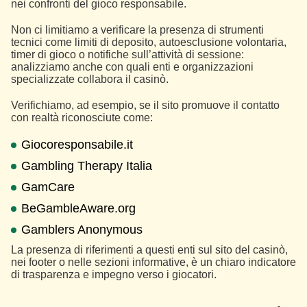
nei confronti del gioco responsabile.
Non ci limitiamo a verificare la presenza di strumenti
tecnici come limiti di deposito, autoesclusione volontaria,
timer di gioco o notifiche sull’attività di sessione:
analizziamo anche con quali enti e organizzazioni
specializzate collabora il casinò.
Verifichiamo, ad esempio, se il sito promuove il contatto
con realtà riconosciute come:
Giocoresponsabile.it
Gambling Therapy Italia
GamCare
BeGambleAware.org
Gamblers Anonymous
La presenza di riferimenti a questi enti sul sito del casinò,
nei footer o nelle sezioni informative, è un chiaro indicatore
di trasparenza e impegno verso i giocatori.